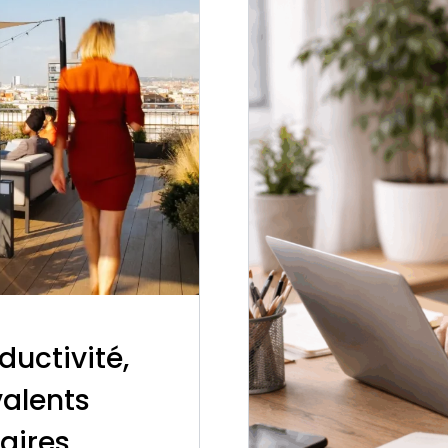
ductivité,
valents
aires