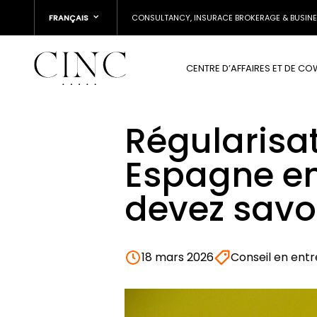
FRANÇAIS
CONSULTANCY, INSURACE BROKERAGE & BUSIN
CENTRE D’AFFAIRES ET DE C
Régularisa
Espagne en
devez savo
18 mars 2026
Conseil en entr