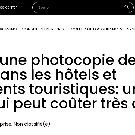
ESS CENTER
OWORKING
CONSEIL EN ENTREPRISE
COURTAGE D’ASSURANCES
SYN
ne photocopie de 
dans les hôtels et
ts touristiques: u
ui peut coûter très
rise, Non classifié(e)