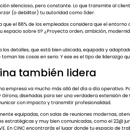
ión silencioso, pero constante. Lo que transmite al clien
rzar (o debilitar) tu autoridad como líder.
que el 88% de los empleados considera que el entorno de 
tu espacio sobre ti? ¿Proyecta orden, ambición, modern
a los detalles, que está bien ubicada, equipada y adaptad
toman las cosas en serio. Y ese es el tipo de liderazgo qu
cina también lidera
na empresa va mucho más allá del día a día operativo. 
y Girona, diseñadas para ser una verdadera extensión de t
unicar con impacto y transmitir profesionalidad.
mente equipadas, con salas de reuniones modernas, aten
s estratégicas y muy bien comunicadas, como el 22@ junt
E. En CINC encontrarás el lugar donde tu espacio de trabaj