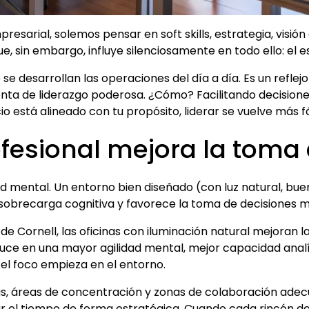
sarial, solemos pensar en soft skills, estrategia, visión
e, sin embargo, influye silenciosamente en todo ello: el e
 se desarrollan las operaciones del día a día. Es un reflejo
nta de liderazgo poderosa. ¿Cómo? Facilitando decision
o está alineado con tu propósito, liderar se vuelve más fá
fesional mejora la toma 
dad mental. Un entorno bien diseñado (con luz natural, bue
 sobrecarga cognitiva y favorece la toma de decisiones m
de Cornell, las oficinas con iluminación natural mejoran la
uce en una mayor agilidad mental, mejor capacidad analít
 el foco empieza en el entorno.
s, áreas de concentración y zonas de colaboración adec
ar el tiempo de forma estratégica. Cuando cada rincón de