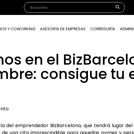
IOS Y COWORKING
ASESORÍA DE EMPRESAS
CORREDURÍA
ADMINI
s en el BizBarcelo
embre: consigue tu
ento
ria del emprendedor BizBarcelona, que tendrá lugar del 
ta de una cita imprescindible para aquellas pymes y p