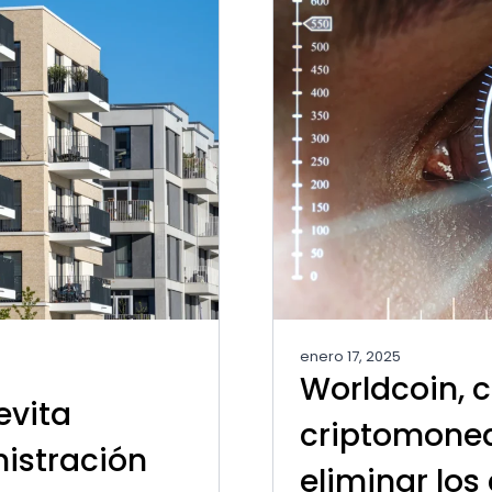
enero 17, 2025
a
Worldcoin, 
evita
criptomoned
istración
eliminar los