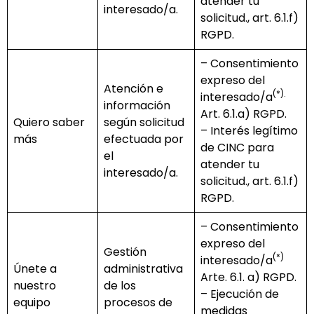
atender tu
interesado/a.
solicitud., art. 6.1.f)
RGPD.
– Consentimiento
expreso del
Atención e
(*).
interesado/a
información
Art. 6.1.a) RGPD.
Quiero saber
según solicitud
– Interés legítimo
más
efectuada por
de CINC para
el
atender tu
interesado/a.
solicitud., art. 6.1.f)
RGPD.
– Consentimiento
expreso del
Gestión
(*)
interesado/a
Únete a
administrativa
Arte. 6.1. a) RGPD.
nuestro
de los
– Ejecución de
equipo
procesos de
medidas