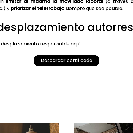
án
limitar al máximo la movilidad laboral
(a través d
c.) y
priorizar el teletrabajo
siempre que sea posible.
e desplazamiento autorre
e desplazamiento responsable aquí:
Descargar certificado