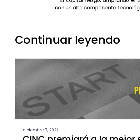
– El capital riesgo: ampliando el
con un alto componente tecnológi
Continuar leyendo
diciembre 7, 2021
CINC premiará a la mejor s