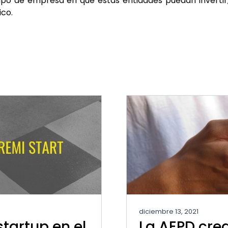
 tipo de empresa en que estas entidades puedan inverti
co.
diciembre 13, 2021
tartup en el
La AEPD crea