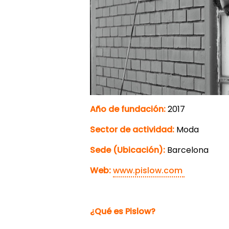
Año de fundación:
2017
Sector de actividad:
Moda
Sede (Ubicación):
Barcelona
Web:
www.pislow.com
¿Qué es Pislow?