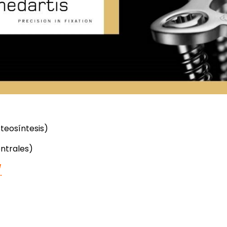
teosíntesis)
entrales)
/