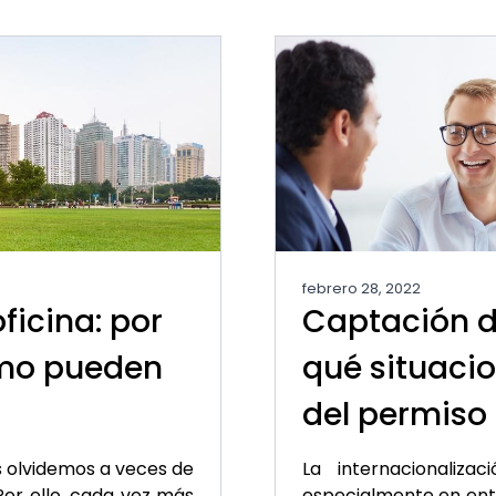
febrero 28, 2022
ficina: por
Captación de
ómo pueden
qué situacio
a
del permiso
os olvidemos a veces de
La internacionaliza
or ello, cada vez más
especialmente en ent