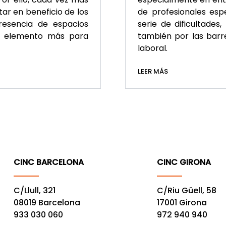
ar en beneficio de los
de profesionales esp
resencia de espacios
serie de dificultades
un elemento más para
también por las barre
laboral.
LEER MÁS
CINC BARCELONA
CINC GIRONA
C/Llull, 321
C/Riu Güell, 58
08019 Barcelona
17001 Girona
933 030 060
972 940 940