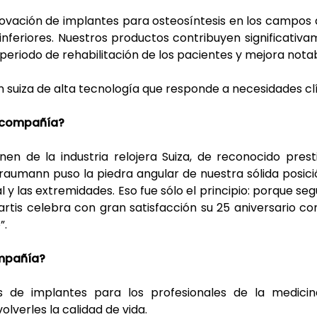
novación de implantes para osteosíntesis en los campos d
inferiores. Nuestros productos contribuyen significativ
l periodo de rehabilitación de los pacientes y mejora nota
n suiza de alta tecnología que responde a necesidades cl
a compañía?
en de la industria relojera Suiza, de reconocido prest
traumann puso la piedra angular de nuestra sólida posic
l y las extremidades. Eso fue sólo el principio: porque se
artis celebra con gran satisfacción su 25 aniversario co
”.
ompañía?
as de implantes para los profesionales de la medicin
lverles la calidad de vida.