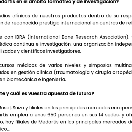
dartis en el ámbito formativo y de investigación?
udios clínicos de nuestros productos dentro de su resp
ón de reconocido prestigio internacional en centros de ref
con IBRA (International Bone Research Association). 
édica continua e investigación, una organización indepen
izados y científicos investigadores.
 cursos médicos de varios niveles y simposios multi
dos en gestión clínica (traumatología y cirugía ortopédi
 en biomecánica e ingeniería.
te y cuál es vuestra apuesta de futuro?
asel, Suiza y filiales en los principales mercados europeos.
artis emplea a unas 650 personas en sus 14 sedes, y 
, hay filiales de Medartis en los principales mercados
xico…