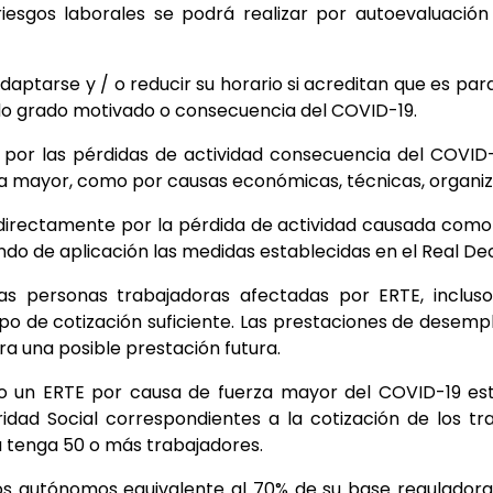
iesgos laborales se podrá realizar por autoevaluación
daptarse y / o reducir su horario si acreditan que es par
do grado motivado o consecuencia del COVID-19.
s por las pérdidas de actividad consecuencia del COVID-1
a mayor, como por causas económicas, técnicas, organiz
 directamente por la pérdida de actividad causada com
ndo de aplicación las medidas establecidas en el Real De
 las personas trabajadoras afectadas por ERTE, inclu
mpo de cotización suficiente. Las prestaciones de desem
 una posible prestación futura.
o un ERTE por causa de fuerza mayor del COVID-19 est
idad Social correspondientes a la cotización de los tr
 tenga 50 o más trabajadores.
los autónomos equivalente al 70% de su base reguladora