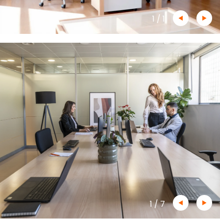
1
/
1
1
/
7