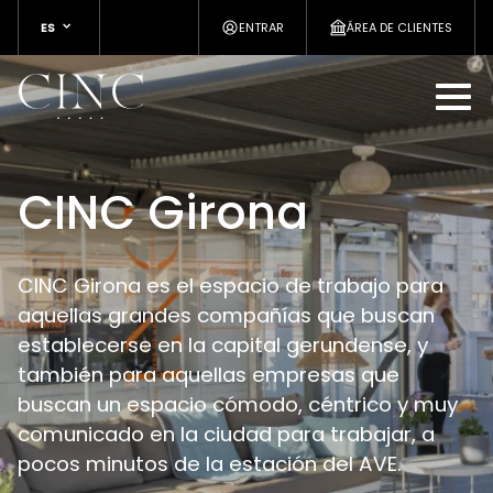
ES
ENTRAR
ÁREA DE CLIENTES
CINC Girona
CINC Girona es el espacio de trabajo para
aquellas grandes compañías que buscan
establecerse en la capital gerundense, y
también para aquellas empresas que
buscan un espacio cómodo, céntrico y muy
comunicado en la ciudad para trabajar, a
pocos minutos de la estación del AVE.