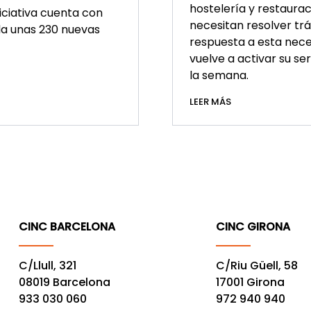
hostelería y restaura
niciativa cuenta con
necesitan resolver trá
la unas 230 nuevas
respuesta a esta nec
vuelve a activar su se
la semana.
LEER MÁS
CINC BARCELONA
CINC GIRONA
C/Llull, 321
C/Riu Güell, 58
08019 Barcelona
17001 Girona
933 030 060
972 940 940