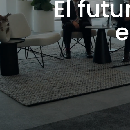
El fut
e