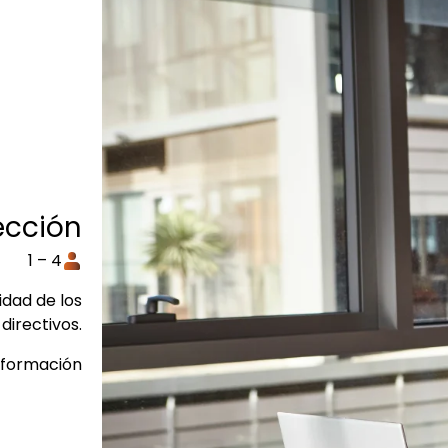
ección
1 – 4
dad de los
 directivos.
nformación