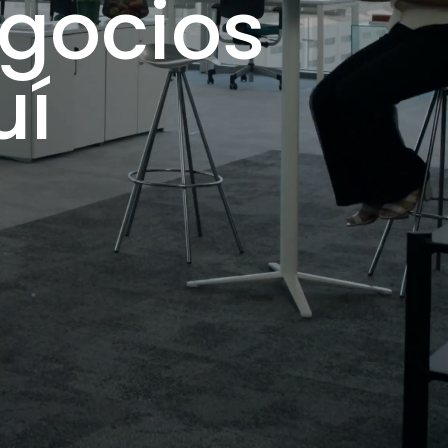
egocios
uí