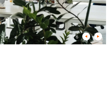
1
/
6