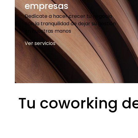
empresas
Dedícate a hacer crecer tu negocio
con la tranquilidad de dejar su gestión
en nuestras manos
Ver servicios
Tu coworking de