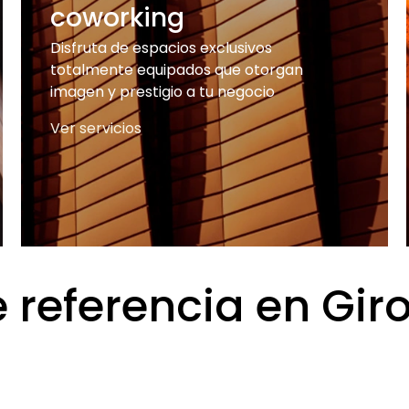
coworking
Disfruta de espacios exclusivos
totalmente equipados que otorgan
imagen y prestigio a tu negocio
Ver servicios
 referencia en Gir