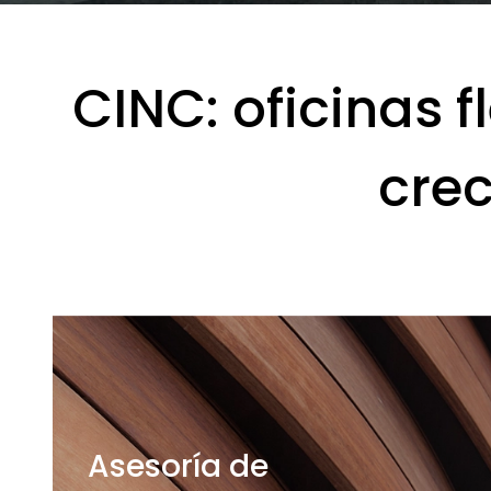
CINC: oficinas f
cre
Asesoría de