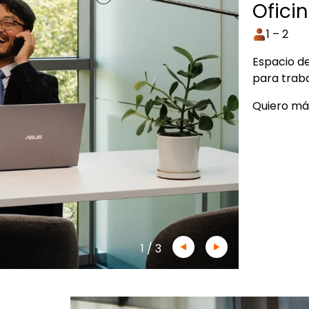
Ofici
1 – 2
Espacio d
para trab
Quiero má
1
/
3