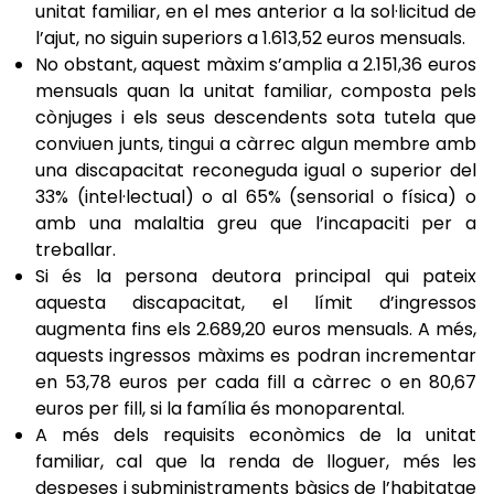
unitat familiar, en el mes anterior a la sol·licitud de
l’ajut, no siguin superiors a 1.613,52 euros mensuals.
No obstant, aquest màxim s’amplia a 2.151,36 euros
mensuals quan la unitat familiar, composta pels
cònjuges i els seus descendents sota tutela que
conviuen junts, tingui a càrrec algun membre amb
una discapacitat reconeguda igual o superior del
33% (intel·lectual) o al 65% (sensorial o física) o
amb una malaltia greu que l’incapaciti per a
treballar.
Si és la persona deutora principal qui pateix
aquesta discapacitat, el límit d’ingressos
augmenta fins els 2.689,20 euros mensuals. A més,
aquests ingressos màxims es podran incrementar
en 53,78 euros per cada fill a càrrec o en 80,67
euros per fill, si la família és monoparental.
A més dels requisits econòmics de la unitat
familiar, cal que la renda de lloguer, més les
despeses i subministraments bàsics de l’habitatge