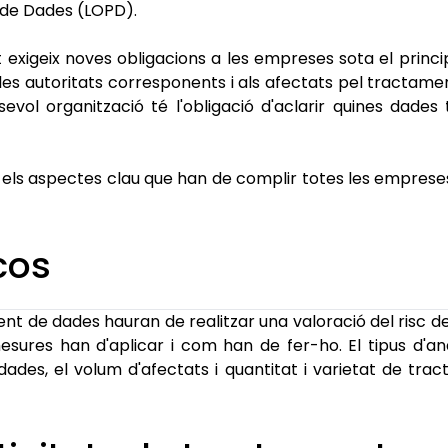
ó de Dades (LOPD).
 exigeix noves obligacions a les empreses sota el princip
les autoritats corresponents i als afectats pel tracta
vol organització té l'obligació d'aclarir quines dades t
n els aspectes clau que han de complir totes les empres
scos
nt de dades hauran de realitzar una valoració del risc d
sures han d'aplicar i com han de fer-ho. El tipus d'anàl
ades, el volum d'afectats i quantitat i varietat de trac