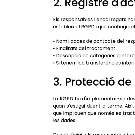
2. Registre d'a
Els responsables i encarregats han
estableix el RGPD i que contingui e
• Nom i dades de contacte del res
• Finalitats del tractament
• Descripció de categories d'inter
• Si tenen lloc transferències inte
3. Protecció d
La RGPD ha d'implementar-se des del
quan s'estigui duent a terme. Així
que impliquen que només es tractin
les dades.
Des de l'inici, els responsables h