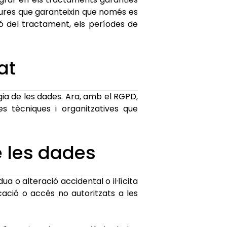
sures que garanteixin que només es
ió del tractament, els períodes de
at
ia de les dades. Ara, amb el RGPD,
s tècniques i organitzatives que
e les dades
a o alteració accidental o il·lícita
ació o accés no autoritzats a les