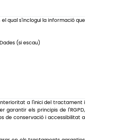
l qual s'inclogui la informació que
Dades (si escau)
erioritat a l'inici del tractament i
r garantir els principis de l'RGPD,
 de conservació i accessibilitat a
egrar en els tractaments garanties