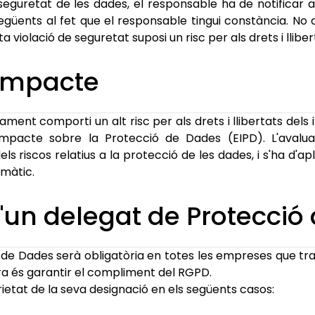
eguretat de les dades, el responsable ha de notificar a
güents al fet que el responsable tingui constància. No o
violació de seguretat suposi un risc per als drets i lliber
'Impacte
ament comporti un alt risc per als drets i llibertats dels
mpacte sobre la Protecció de Dades (EIPD). L'avalua
ls riscos relatius a la protecció de les dades, i s'ha d'a
emàtic.
d'un delegat de Protecció
ó de Dades serà obligatòria en totes les empreses que t
ura és garantir el compliment del RGPD.
orietat de la seva designació en els següents casos: