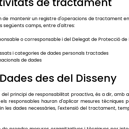
ctivitats de tractament
 de mantenir un registre d'operacions de tractament en e
ls següents camps, entre d'altres:
ponsable o corresponsable i del Delegat de Protecció de 
essats i categories de dades personals tractades
rnacionals de dades
e Dades des del Disseny
 principi de responsabilitat proactiva, és a dir, amb ant
, els responsables hauran d'aplicar mesures tècniques pe
 les dades necessàries, l'extensió del tractament, temps
an de prendre mesures organitzatives i tècniques per int