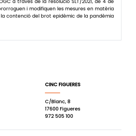
OGC a través de la resolució SLT/2021, de 4 de
 prorroguen i modifiquen les mesures en matèria
a la contenció del brot epidèmic de la pandèmia
CINC FIGUERES
C/Blanc, 8
17600 Figueres
972 505 100