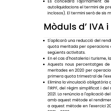
Es concedirà l'ajornament de l
autoliquidacions el termini de pres
inclosos). El termini serà de si
Mòduls d’ IVA i
S'aplicarà una reducció del rend
quota meritada per operacions co
següents activitats.
En el cas d'hostaleria i turisme, 
Aquests nous percentatges de r
meritades en 2020 per operacion
primera quota trimestral de l'exerc
Elimina la vinculació obligatòria
l'IRPF, del règim simplificat i d
2021. La renúncia a l'aplicació d
amb aquest mètode el rendiment 
a aquest mètode en l'exercici 20