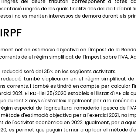
'ingrés del deute tributari corresponent a totes aqu
entació i ingrés de les quals finalitzi des del dia 1 d'abril 
s mesos i no es meriten interessos de demora durant els pr
 IRPF
iment net en estimació objectiva en l'Impost de la Renda 
rrents de el règim simplificat de l'Impost sobre l'IVA. A
la reducció serà del 35% en les següents activitats.
educció també s'aplicaran en el règim simplificat de l
s corrents, i també es tindrà en compte per calcular l
ici 2021. El RD-llei 35/2020 estableix el llistat d'IAE als qu
 que durant 3 anys s'estableix legalment per a la renúnci
el règim especial de l'agricultura, ramaderia i pesca de l'I
el mètode d'estimació objectiva per a l'exercici 2021, no 
de l'activitat econòmica en 2022. Igualment, per a aque
20, es permet que puguin tornar a aplicar el mètode d'es