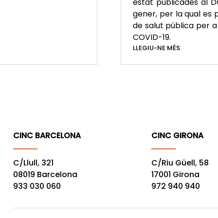
estat publicades al D
gener, per la qual es
de salut pública per 
COVID-19.
LLEGIU-NE MÉS
CINC BARCELONA
CINC GIRONA
C/Llull, 321
C/Riu Güell, 58
08019 Barcelona
17001 Girona
933 030 060
972 940 940