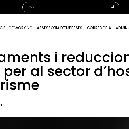
CIS I COWORKING
ASSESSORIA D’EMPRESES
CORREDORIA
ADMINI
aments i reduccio
per al sector d’hos
urisme
a