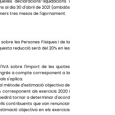
elles declaracions-liquidacions i
fins al dia 30 d'abril de 2021 (ambdós
imers tres mesos de l'ajornament.
sobre les Persones Físiques i de la
questa reducció serà del 20% en les
'IVA sobre l'import de les quotes
'ingrés a compte corresponent a la
als s'aplica.
a al mètode d'estimació objectiva de
VA corresponent als exercicis 2020 i
impedirà tornar a determinar d'acord
lls contribuents que van renunciar
timació objectiva en els exercicis