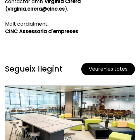
contactar amb
Virgínia Cirera
(virginia.cirera@cinc.es
).
Molt cordialment,
CINC Assessoria d'empreses
Segueix llegint
Veure-les totes