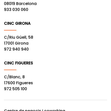
08019 Barcelona
933 030 060
CINC GIRONA
C/Riu Güell, 58
17001 Girona
972 940 940
CINC FIGUERES
C/Blanc, 8
17600 Figueres
972 505 100
Centre de negocis i coworking