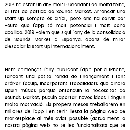
2018 ha estat un any molt il·lusionant i de molta feina,
el tret de partida de Sounds Market. Arrancar una
start up sempre és difícil, però ens ha servit per
veure que l'app té molt potencial i molt bona
acollida. 2019 volem que sigui l'any de la consolidació
de Sounds Market a Espanya, abans de mirar
d'escalar la start up internacionalment.
Hem començat l'any publicant l'app per a iPhone,
tancant una petita ronda de finançament i fent
créixer l'equip, incorporant treballadors que alhora
siguin músics perquè entenguin la necessitat de
Sounds Market, puguin aportar noves idees i tinguin
molta motivació. Els propers mesos treballarem en
millores de l'app i en tenir llesta la pàgina web de
marketplace al més aviat possible (actualment la
nostra pàgina web no té les funcionalitats que té