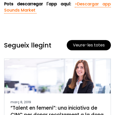
Pots descarregar l'app aquí:
>Descargar app
Sounds Market
Segueix llegint
Veure-les totes
març 8, 2019
“Talent en femení”: una iniciativa de
CINC per donar recolzament a la dona