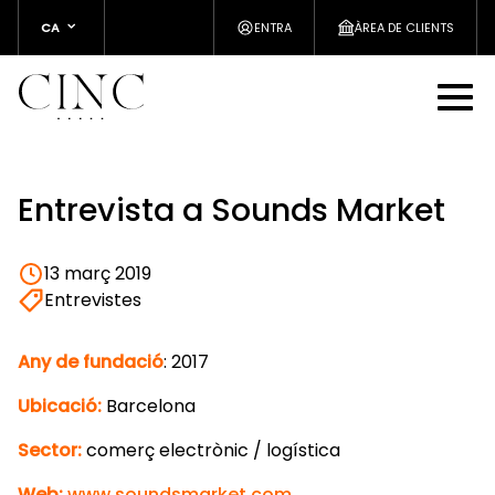
CA
ENTRA
ÀREA DE CLIENTS
Entrevista a Sounds Market
13 març 2019
Entrevistes
Any de fundació
: 2017
Ubicació:
Barcelona
Sector:
comerç electrònic / logística
Web:
www.soundsmarket.com