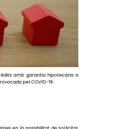
èdits amb garantia hipotecària a
 provocada pel COVID-19.
x en la possibilitat de sol·licitar