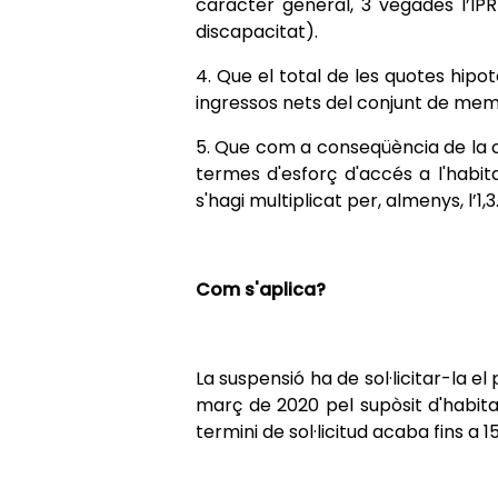
caràcter general, 3 vegades l’IPR
discapacitat).
4. Que el total de les quotes hipo
ingressos nets del conjunt de memb
5. Que com a conseqüència de la cri
termes d'esforç d'accés a l'habit
s'hagi multiplicat per, almenys, l’1,3
Com s'aplica?
La suspensió ha de sol·licitar-la el
març de 2020 pel supòsit d'habitat
termini de sol·licitud acaba fins a 1