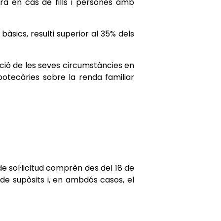
arà en cas de fills i persones amb
sics, resulti superior al 35% dels
ració de les seves circumstàncies en
potecàries sobre la renda familiar
 de sol·licitud comprèn des del 18 de
 de supòsits i, en ambdós casos, el