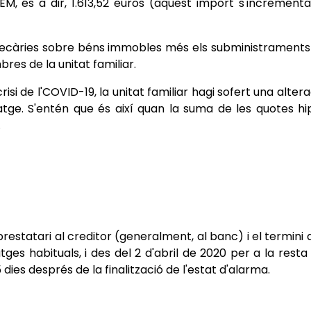
EM, és a dir, 1.613,52 euros (aquest import s'increment
tecàries sobre béns immobles més els subministraments bà
res de la unitat familiar.
si de l'COVID-19, la unitat familiar hagi sofert una alte
atge. S'entén que és així quan la suma de les quotes hi
.
 prestatari al creditor (generalment, al banc) i el termini
ges habituals, i des del 2 d'abril de 2020 per a la resta
5 dies després de la finalització de l'estat d'alarma.