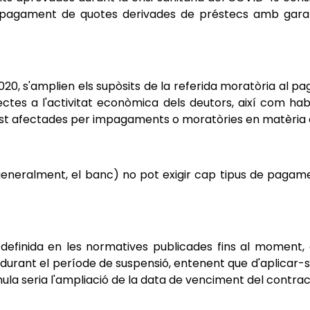
 pagament de quotes derivades de préstecs amb garant
020, s'amplien els supòsits de la referida moratòria al 
tes a l'activitat econòmica dels deutors, així com habi
 vist afectades per impagaments o moratòries en matèria d
(generalment, el banc) no pot exigir cap tipus de paga
definida en les normatives publicades fins al moment
durant el període de suspensió, entenent que d'aplicar-se
mula seria l'ampliació de la data de venciment del contrac