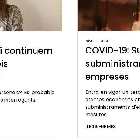
abril 3, 2020
COVID-19: S
 i continuem
subministra
is
empreses
e
Entra en vigor un ter
ersonals? És probable
efectes econòmics prov
ts interrogants.
subministraments d'el
mesures
LLEGIU-NE MÉS