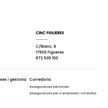
CINC FIGUERES
C/Blanc, 8
17600 Figueres
972 505 100
es i gestoria
Corredoria
Assegurances personals
Assegurances per a empreses i col·lectius