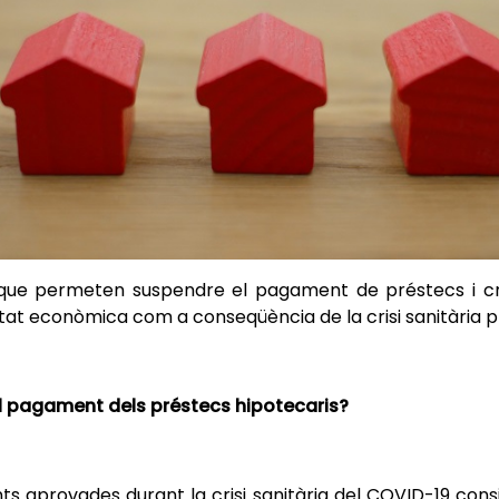
que permeten suspendre el pagament de préstecs i cr
litat econòmica com a conseqüència de la crisi sanitària
el pagament dels préstecs hipotecaris?
aprovades durant la crisi sanitària del COVID-19 consistei