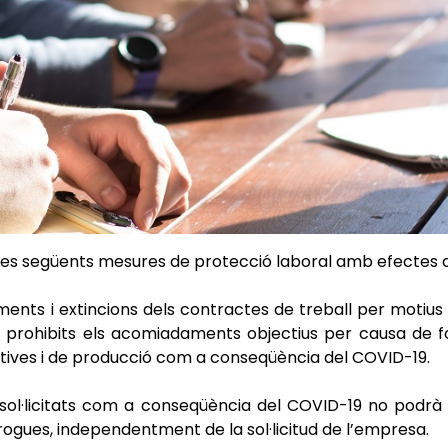
 les següents mesures de protecció laboral amb efectes a
nts i extincions dels contractes de treball per motius 
ten prohibits els acomiadaments objectius per causa de
tives i de producció com a conseqüència del COVID-19.
ol·licitats com a conseqüència del COVID-19 no podrà 
rrogues, independentment de la sol·licitud de l’empresa.