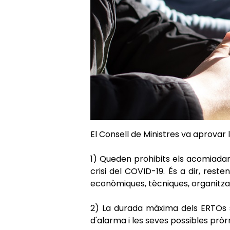
El Consell de Ministres va aprovar
1)
Queden prohibits els acomiadame
crisi del COVID-19. És a dir, res
econòmiques, tècniques, organitza
2)
La durada màxima dels ERTOs s
d'alarma i les seves possibles prò