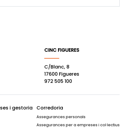
CINC FIGUERES
C/Blanc, 8
17600 Figueres
972 505 100
es i gestoria
Corredoria
Assegurances personals
Assegurances per a empreses i col·lectius