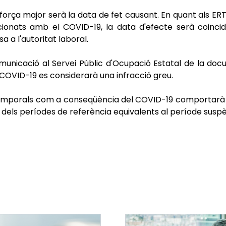
força major serà la data de fet causant. En quant als ER
acionats amb el COVID-19, la data d'efecte serà coinci
a a l'autoritat laboral.
municació al Servei Públic d'Ocupació Estatal de la doc
OVID-19 es considerarà una infracció greu.
emporals com a conseqüència del COVID-19 comportarà la 
dels períodes de referència equivalents al període suspè