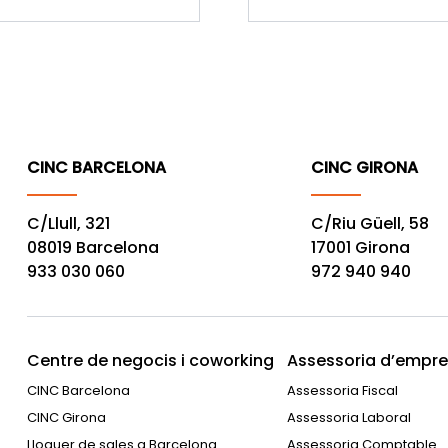
CINC BARCELONA
CINC GIRONA
C/Llull, 321
C/Riu Güell, 58
08019 Barcelona
17001 Girona
933 030 060
972 940 940
Centre de negocis i coworking
Assessoria d’empres
CINC Barcelona
Assessoria Fiscal
CINC Girona
Assessoria Laboral
Lloguer de sales a Barcelona
Assessoria Comptable