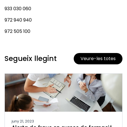
933 030 060
972 940 940
972 505 100
Segueix llegint
Veure-les totes
juny 21, 2023