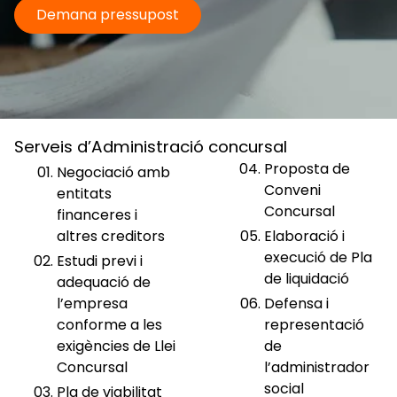
Demana pressupost
Serveis d’Administració concursal
Proposta de
Negociació amb
Conveni
entitats
Concursal
financeres i
altres creditors
Elaboració i
execució de Pla
Estudi previ i
de liquidació
adequació de
l’empresa
Defensa i
conforme a les
representació
exigències de Llei
de
Concursal
l’administrador
social
Pla de viabilitat