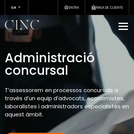
CA
ENTRA
ÀREA DE CLIENTS
Administració
concursal
T’assessorem en processos concursals a
través d’un equip d’advocats, economistes,
laboralistes i administradors especialistes en
aquest àmbit.