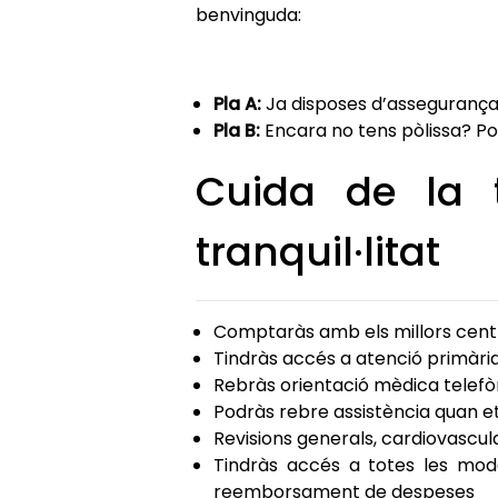
benvinguda:
Pla A:
Ja disposes d’assegurança
Pla B:
Encara no tens pòlissa? P
Cuida de la 
tranquil·litat
Comptaràs amb els millors centre
Tindràs accés a atenció primària
Rebràs orientació mèdica telefòn
Podràs rebre assistència quan et
Revisions generals, cardiovascula
Tindràs accés a totes les mo
reemborsament de despeses