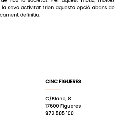
 de nou la societat. Per aquest motiu, moltes
a seva activitat trien aquesta opció abans de
cament definitiu.
CINC FIGUERES
C/Blanc, 8
17600 Figueres
972 505 100