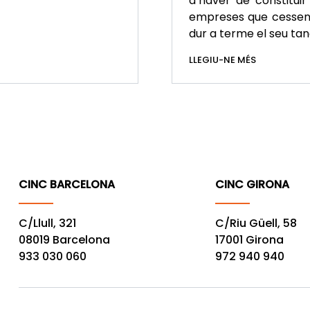
d’haver de constituir
empreses que cessen l
dur a terme el seu tan
LLEGIU-NE MÉS
CINC BARCELONA
CINC GIRONA
C/Llull, 321
C/Riu Güell, 58
08019 Barcelona
17001 Girona
933 030 060
972 940 940