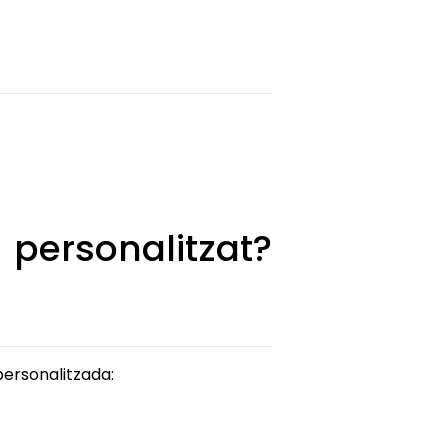
ersonalitzat?
personalitzada: